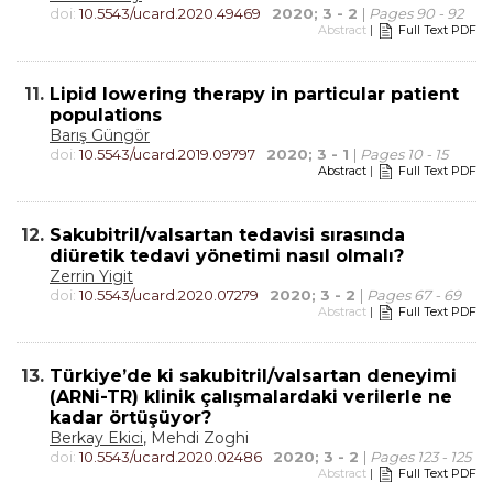
doi:
10.5543/ucard.2020.49469
2020; 3 - 2
|
Pages 90 - 92
Abstract
|
Full Text PDF
11.
Lipid lowering therapy in particular patient
populations
Barış Güngör
doi:
10.5543/ucard.2019.09797
2020; 3 - 1
|
Pages 10 - 15
Abstract
|
Full Text PDF
12.
Sakubitril/valsartan tedavisi sırasında
diüretik tedavi yönetimi nasıl olmalı?
Zerrin Yigit
doi:
10.5543/ucard.2020.07279
2020; 3 - 2
|
Pages 67 - 69
Abstract
|
Full Text PDF
13.
Türkiye’de ki sakubitril/valsartan deneyimi
(ARNi-TR) klinik çalışmalardaki verilerle ne
kadar örtüşüyor?
Berkay Ekici
, Mehdi Zoghi
doi:
10.5543/ucard.2020.02486
2020; 3 - 2
|
Pages 123 - 125
Abstract
|
Full Text PDF