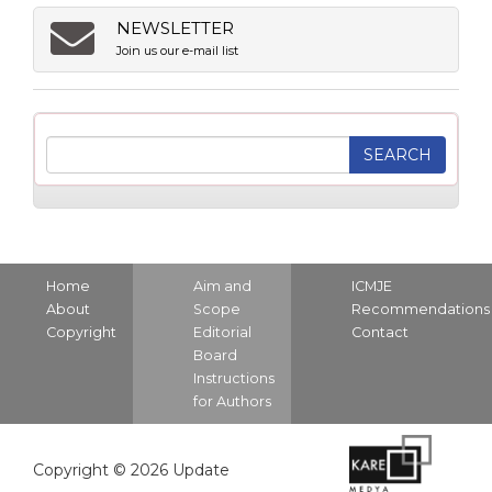
NEWSLETTER
Join us our e-mail list
Home
Aim and
ICMJE
About
Scope
Recommendations
Copyright
Editorial
Contact
Board
Instructions
for Authors
Copyright © 2026 Update