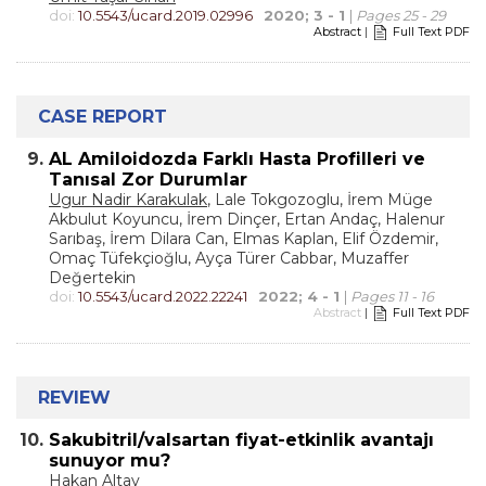
doi:
10.5543/ucard.2019.02996
2020; 3 - 1
|
Pages 25 - 29
Abstract
|
Full Text PDF
CASE REPORT
9.
AL Amiloidozda Farklı Hasta Profilleri ve
Tanısal Zor Durumlar
Ugur Nadir Karakulak
, Lale Tokgozoglu, İrem Müge
Akbulut Koyuncu, İrem Dinçer, Ertan Andaç, Halenur
Sarıbaş, İrem Dilara Can, Elmas Kaplan, Elif Özdemir,
Omaç Tüfekçioğlu, Ayça Türer Cabbar, Muzaffer
Değertekin
doi:
10.5543/ucard.2022.22241
2022; 4 - 1
|
Pages 11 - 16
Abstract
|
Full Text PDF
REVIEW
10.
Sakubitril/valsartan fiyat-etkinlik avantajı
sunuyor mu?
Hakan Altay