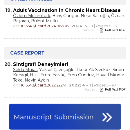
19.
Adult Vaccination in Chronic Heart Disease
Özlem Yıldırımtürk
, Barış Güngör, Neşe Saltoğlu, Özcan
Başaran, Bülent Mutlu
doi:
10.5543/ucard.2024.96636
2024; 5 - 1
|
Pages 1 - 10
Abstract
|
Full Text PDF
CASE REPORT
20.
Sintigrafi Deneyimleri
Selda Murat
, Yüksel Çavuşoğlu, İlknur Ak Sivrikoz, Sinem
Kocagil, Halit Emre Yalvaç, Eren Gündüz, Hava Üsküdar
Teke, Nevin Aydın
doi:
10.5543/ucard.2022.22241
2022; 4 - 1
|
Pages 5 - 10
Abstract
|
Full Text PDF