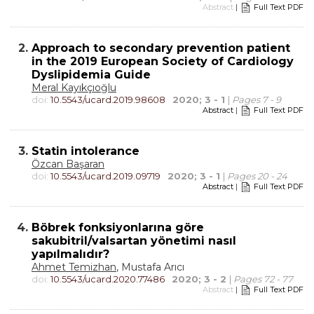
Abstract
|
Full Text PDF
2.
Approach to secondary prevention patient
in the 2019 European Society of Cardiology
Dyslipidemia Guide
Meral Kayıkçıoğlu
doi:
10.5543/ucard.2019.98608
2020; 3 - 1
|
Pages 7 - 9
Abstract
|
Full Text PDF
3.
Statin intolerance
Özcan Başaran
doi:
10.5543/ucard.2019.09719
2020; 3 - 1
|
Pages 20 - 24
Abstract
|
Full Text PDF
4.
Böbrek fonksiyonlarına göre
sakubitril/valsartan yönetimi nasıl
yapılmalıdır?
Ahmet Temizhan
, Mustafa Arıcı
doi:
10.5543/ucard.2020.77486
2020; 3 - 2
|
Pages 72 - 77
Abstract
|
Full Text PDF