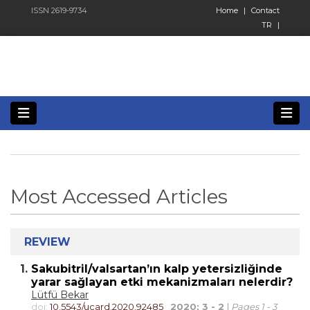
ISSN 2619-9734
Home
|
Contact
TR
|
Most Accessed Articles
REVIEW
1.
Sakubitril/valsartan’ın kalp yetersizliğinde
yarar sağlayan etki mekanizmaları nelerdir?
Lütfü Bekar
doi:
10.5543/ucard.2020.92485
2020; 3 - 2
|
Pages 1 - 3