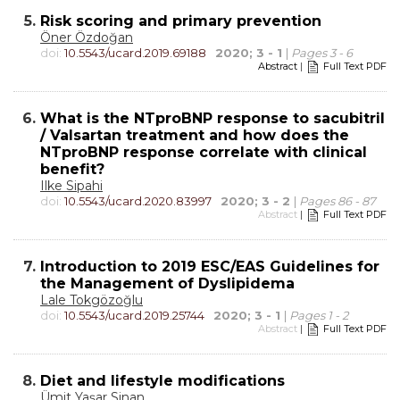
5.
Risk scoring and primary prevention
Öner Özdoğan
doi:
10.5543/ucard.2019.69188
2020; 3 - 1
|
Pages 3 - 6
Abstract
|
Full Text PDF
6.
What is the NTproBNP response to sacubitril
/ Valsartan treatment and how does the
NTproBNP response correlate with clinical
benefit?
Ilke Sipahi
doi:
10.5543/ucard.2020.83997
2020; 3 - 2
|
Pages 86 - 87
Abstract
|
Full Text PDF
7.
Introduction to 2019 ESC/EAS Guidelines for
the Management of Dyslipidema
Lale Tokgözoğlu
doi:
10.5543/ucard.2019.25744
2020; 3 - 1
|
Pages 1 - 2
Abstract
|
Full Text PDF
8.
Diet and lifestyle modifications
Ümit Yaşar Sinan