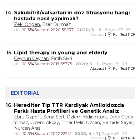
14.
Sakubitril/valsartan’ın doz titrasyonu hangi
hastada nasıl yapılmalı?
Zeki Öngen
, Eser Durmaz
doi:
10.5543/ucard.2020.58077
2020; 3 - 2
|
Pages 53 - 55
Abstract
|
Full Text PDF
15.
Lipid therapy in young and elderly
Ceyhun Ceyhan
, Fatih Sivri
doi:
10.5543/ucard.2019.65375
2020; 3 - 1
|
Pages 16 - 19
Abstract
|
Full Text PDF
EDITORIAL
16.
Herediter Tip TTR Kardiyak Amiloidozda
Farklı Hasta Profilleri ve Genetik Analiz
Ebru Özpelit
, Sena Sert, Özlem Yıldırımtürk, Dilek Çiçek
Yılmaz, Gizem Akçay, Pınar Pelin Özcan, Hamide Sayar,
Nurcan Aras
doi:
10.5543/ucard.2022.22241
2022; 4 - 1
|
Pages 16 - 20
Abstract
|
Full Text PDF