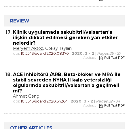
REVIEW
17.
Klinik uygulamada sakubitril/valsartan’a
ilişkin dikkat edilmesi gereken yan etkiler
nelerdir?
Meryem Aktoz
, Gökay Taylan
doi:
10.5543/ucard.2020.08370
2020; 3 - 2
|
Pages 25 - 27
Abstract
|
Full Text PDF
18.
ACE inhibitörü /ARB, Beta-bloker ve MRA ile
stabil seyreden NYHA II kalp yetersizliği
olgularında sakubitril/valsartan’a geçilmeli
mi?
Ahmet Genç
doi:
10.5543/ucard.2020.54264
2020; 3 - 2
|
Pages 32 - 34
Abstract
|
Full Text PDF
OTHER ARTICLES