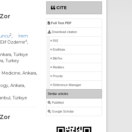
CITE
 Zor
Full Text PDF
Download citation
2
yuncu
,
İrem
RIS
4
 Elif Özdemir
,
EndNote
nkara, Türkiye
BibTex
ra, Turkey
Medlars
r Medicine, Ankara,
Procite
logy, Ankara,
Reference Manager
Similar articles
anbul, Türkiye
PubMed
Google Scholar
 Zor