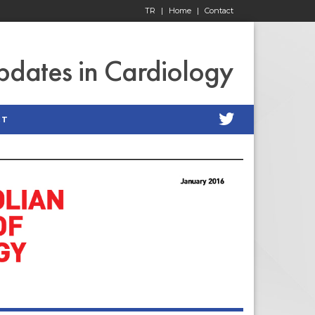
TR
|
Home
|
Contact
pdates in Cardiology
CT