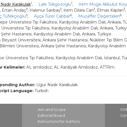
1
1
Nadir Karakulak
,
Lale Tokgozoglu
,
İrem Müge Akbulut Ko
3
3
3
3
, Ertan Andaç
, Halenur Sarıbaş
, İrem Dilara Can
, Elmas Kaplan
,
5
6
6
 Tüfekçioğlu
,
Ayça Türer Cabbar
,
Muzaffer Değertekin
pe Üniversitesi Tıp Fakültesi, Kardiyoloji Anabilim Dalı, Ankara, T
Üniversitesi Tıp Fakültesi, Kardiyoloji Anabilim Dalı, Ankara, Türki
Şehir Hastanesi, Kardiyoloji Anabilim Dalı, Ankara, Türkiye
m Beyazıt Üniversitesi, Ankara Şehir Hastanesi, Nükleer Tıp Bilim D
Bilimleri Üniversitesi, Ankara Şehir Hastanesi, Kardiyoloji Anabilim 
e Üniversitesi Tıp Fakültesi, Kardiyoloji Anabilim Dalı, İstanbul, Tü
r Kelimeler:
AL amiloidoz, AL Kardiyak Amiloidoz, ATTRm.
ponding Author:
Ugur Nadir Karakulak
ript Language:
Turkish
Aim and Scope
IC
Editorial Board
Con
Instructions for Authors