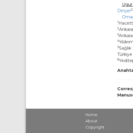
Ugur 
2
Dinçer
Omaç
1
Hacette
2
Ankara 
3
Ankara 
4
Yıldırı
5
Sağlık 
Türkiye
6
Yeditep
Anahta
Corres
Manusc
Home
About
Copyright