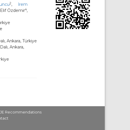
2
yuncu
,
İrem
4
 Elif Özdemir
,
ürkiye
ye
alı, Ankara, Türkiye
Dalı, Ankara,
rkiye
MJE Recommendations
tact