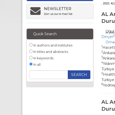
. 2022; 4(1
NEWSLETTER
AL Am
Join us our e-mail list
Duru
Ugur 
Quick Search
2
Dinçer
Omaç
In authors and institutes
1
Hacett
In titles and abstracts
2
Ankara
3
In keywords
Ankara
4
Yıldır
In all
Türkiye
5
Health
Türkiye
6
Yedite
AL Am
Duru