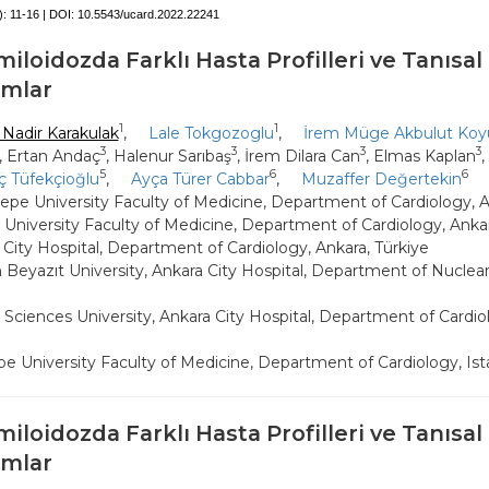
):
11-16 | DOI:
10.5543/ucard.2022.22241
iloidozda Farklı Hasta Profilleri ve Tanısal
mlar
1
1
Nadir Karakulak
,
Lale Tokgozoglu
,
İrem Müge Akbulut Ko
3
3
3
3
, Ertan Andaç
, Halenur Sarıbaş
, İrem Dilara Can
, Elmas Kaplan
,
5
6
6
 Tüfekçioğlu
,
Ayça Türer Cabbar
,
Muzaffer Değertekin
epe University Faculty of Medicine, Department of Cardiology, A
 University Faculty of Medicine, Department of Cardiology, Anka
 City Hospital, Department of Cardiology, Ankara, Türkiye
ım Beyazıt University, Ankara City Hospital, Department of Nuclea
 Sciences University, Ankara City Hospital, Department of Cardio
pe University Faculty of Medicine, Department of Cardiology, Ist
iloidozda Farklı Hasta Profilleri ve Tanısal
mlar