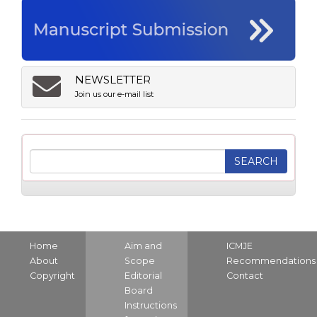
NEWSLETTER
Join us our e-mail list
Home
Aim and
ICMJE
About
Scope
Recommendations
Copyright
Editorial
Contact
Board
Instructions