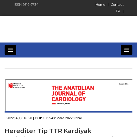
ISSN 2619-9734
Home
|
Contact
TR
|
. 2022; 4(1):
16-20 | DOI:
10.5543/ucard.2022.22241
Herediter Tip TTR Kardiyak