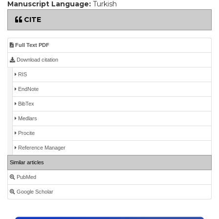
Manuscript Language:
Turkish
CITE
Full Text PDF
Download citation
RIS
EndNote
BibTex
Medlars
Procite
Reference Manager
Similar articles
PubMed
Google Scholar