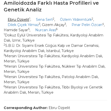
Amiloidozda Farklı Hasta Profilleri ve
Genetik Analiz
1
2
2
Ebru Özpelit
,
Sena Sert
,
Özlem Yıldırımtürk
,
3
3
4
Dilek Çiçek Yılmaz
, Gizem Akçay
,
Pınar Pelin Özcan
,
5
6
Hamide Sayar
,
Nurcan Aras
1
Dokuz Eylül Üniversitesi Tıp Fakültesi, Kardiyoloji Anabilim
Dalı, İzmir, Türkiye
2
S.B.Ü. Dr. Siyami Ersek Göğüs Kalp ve Damar Cerrahisi,
Kardiyoloji Anabilim Dalı, İstanbul, Türkiye
3
Mersin Üniversitesi Tıp Fakültesi, Kardiyoloji Anabilim Dalı,
Mersin, Türkiye
4
Mersin Üniversitesi Tıp Fakültesi, Nükleer Tıp Anabilim Dalı,
Mersin, Türkiye
5
Mersin Üniversitesi Tıp Fakültesi, Patoloji Anabilim Dalı,
Mersin, Türkiye
6
Mersin Üniversitesi Tıp Fakültesi, Tıbbi Biyoloji ve Genetik
Anabilim Dalı, Mersin, Türkiye
Corresponding Author:
Ebru Özpelit