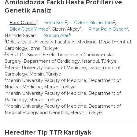
Amiloidozda Farklı Hasta Profilleri ve
Genetik Analiz
1
2
2
Ebru Özpelit
,
Sena Sert
,
Özlem Yıldırımtürk
,
3
3
4
Dilek Çiçek Yılmaz
, Gizem Akçay
,
Pınar Pelin Özcan
,
5
6
Hamide Sayar
,
Nurcan Aras
1
Dokuz Eylul University Faculty of Medicine, Department of
Cardiology, Izmir, Türkiye
2
S.B.U. Dr. Siyami Ersek Thoracic and Cardiovascular
Surgery, Department of Cardiology, Istanbul, Türkiye
3
Mersin University Faculty of Medicine, Department of
Cardiology, Mersin, Türkiye
4
Mersin University Faculty of Medicine, Department of
Nuclear Medicine, Mersin, Türkiye
5
Mersin University Faculty of Medicine, Department of
Pathology, Mersin, Türkiye
6
Mersin University Faculty of Medicine, Department of
Medical Biology and Genetics, Mersin, Türkiye
Herediter Tip TTR Kardiyak