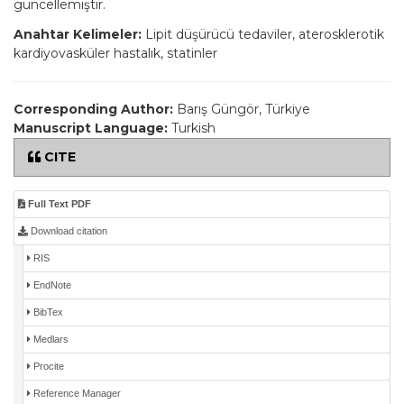
güncellemiştir.
Anahtar Kelimeler:
Lipit düşürücü tedaviler, aterosklerotik
kardiyovasküler hastalık, statinler
Corresponding Author:
Barış Güngör, Türkiye
Manuscript Language:
Turkish
CITE
Full Text PDF
Download citation
RIS
EndNote
BibTex
Medlars
Procite
Reference Manager