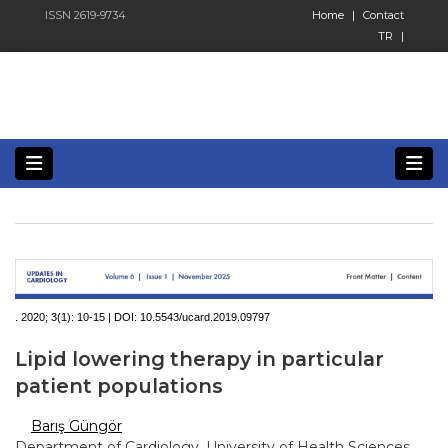
ISSN 2619-9734
Home
|
Contact
TR
|
. 2020; 3(1):
10-15 | DOI:
10.5543/ucard.2019.09797
Lipid lowering therapy in particular
patient populations
Barış Güngör
Department of Cardiology, University of Health Sciences,