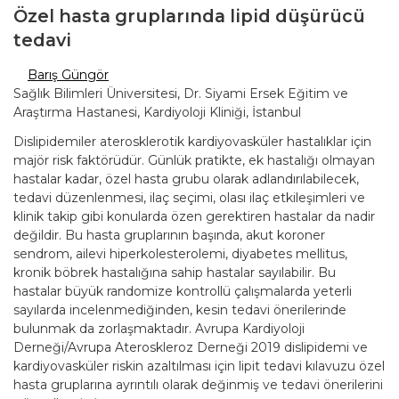
Özel hasta gruplarında lipid düşürücü
tedavi
Barış Güngör
Sağlık Bilimleri Üniversitesi, Dr. Siyami Ersek Eğitim ve
Araştırma Hastanesi, Kardiyoloji Kliniği, İstanbul
Dislipidemiler aterosklerotik kardiyovasküler hastalıklar için
majör risk faktörüdür. Günlük pratikte, ek hastalığı olmayan
hastalar kadar, özel hasta grubu olarak adlandırılabilecek,
tedavi düzenlenmesi, ilaç seçimi, olası ilaç etkileşimleri ve
klinik takip gibi konularda özen gerektiren hastalar da nadir
değildir. Bu hasta gruplarının başında, akut koroner
sendrom, ailevi hiperkolesterolemi, diyabetes mellitus,
kronik böbrek hastalığına sahip hastalar sayılabilir. Bu
hastalar büyük randomize kontrollü çalışmalarda yeterli
sayılarda incelenmediğinden, kesin tedavi önerilerinde
bulunmak da zorlaşmaktadır. Avrupa Kardiyoloji
Derneği/Avrupa Ateroskleroz Derneği 2019 dislipidemi ve
kardiyovasküler riskin azaltılması için lipit tedavi kılavuzu özel
hasta gruplarına ayrıntılı olarak değinmiş ve tedavi önerilerini