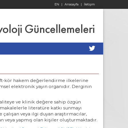
EN
|
Anasayfa
|
İletişim
yoloji Güncellemeleri
çift-kör hakem değerlendirme ilkelerine
imsel elektronik yayın organıdır. Derginin
aliteye ve klinik değere sahip özgün
akalelerle literatüre katkı sunmayı
 çalışan veya ilgi duyan araştırmacılar,
an veya yapmış olan kişiler oluşturmaktadır.