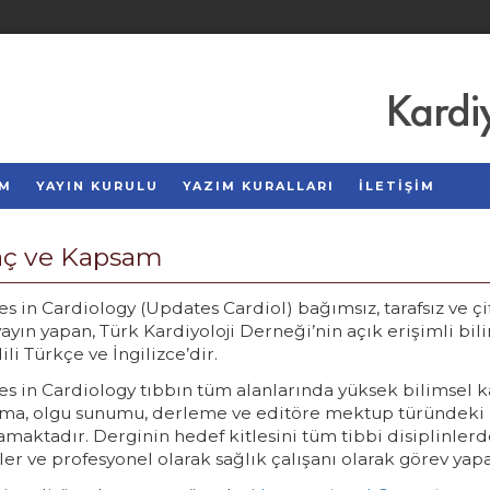
Kardi
AM
YAYIN KURULU
YAZIM KURALLARI
İLETİŞİM
ç ve Kapsam
s in Cardiology (Updates Cardiol) bağımsız, tarafsız ve 
yayın yapan, Türk Kardiyoloji Derneği’nin açık erişimli bil
ili Türkçe ve İngilizce’dir.
s in Cardiology tıbbın tüm alanlarında yüksek bilimsel k
rma, olgu sunumu, derleme ve editöre mektup türündeki m
maktadır. Derginin hedef kitlesini tüm tibbi disiplinlerde
er ve profesyonel olarak sağlık çalışanı olarak görev yap