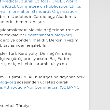
 Medical Journal Editors (ICMJE),
World
rs (CSE),
Committee on Publication Ethics
onal Information Standards Organization
irilir. Updates in Cardiology, Akademik
ilkelerini benimsemiştir.
arşılanmaktadır. Makale değerlendirme ve
Tüm makaleler
updatesincardiology.org
 dergiye gönderilmelidir. Derginin yazım
b sayfasından erişilebilir.
şler Türk Kardiyoloji Derneği’nin, Baş
lgi ve görüşlerini yansıtır. Baş Editör,
görüşler için hiçbir sorumluluk ya da
 Girişimi (BOAI) bildirgesine dayanan açık
logy.org
adresinden ücretsiz olarak
s Attribution-NonCommercial (CC BY-NC)
ır
İstanbul, Türkiye