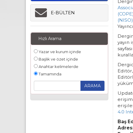
Dergin
Associ
E-BÜLTEN
(COPE)
(NISO)
Yayınc
Dergin
Hızlı Arama
yayın 
sayfas
Yazar ve kurum içinde
kuralla
Başlık ve özet içinde
Dergid
Anahtar kelimelerde
Editör,
Tamamında
Editörl
yüküm
Update
erişim
erişile
4.0 Int
Baş Ed
Adres