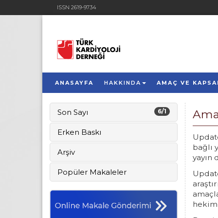
ISSN 2619-9734
ANASAYFA
HAKKINDA
AMAÇ VE KAPS
Son Sayı
6/1
Ama
Erken Baskı
Update
bağlı 
Arşiv
yayın d
Popüler Makaleler
Update
araştı
amaçla
hekiml