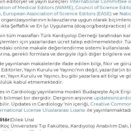
in editöryel ve yayın süreçleri
International Committee of
ation of Medical Editors (WAME),
Council of Science Edito
,
European Association of Science Editors (EASE)
ve
Nati
organizasyonlarının kılavuzlarına uygun olarak biçimlend
ııkta Şeffaflık ve En İyi Uygulama (doaj.org/bestpractice) 
in tüm masrafları Türk Kardiyoloji Derneği tarafından k
işlemleri için yazarlardan ücret talep edilmemektedir. 
ındaki online makale değerlendirme sistemi kullanılarak
rına, gerekli formlara ve dergiyle ilgili diğer bilgilere we
e yayınlanan makalelerde ifade edilen bilgi, fikir ve görü
 Editörler, Yayın Kurulu ve Yayıncı’nın değil, yazar(lar)ın bi
er, Yayın Kurulu ve Yayıncı, bu gibi yazarlara ait bilgi ve 
lülük kabul etmemektedir.
s in Cardiology yayınlanma modeli Budapeşte Açık Erişim
li bilimsel bir dergidir. Derginin arşivine
updatesincardio
bilir. Updates in Cardiology ‘nin içeriği,
Creative Common
ernational License Uluslararası Lisansı
ile yayınlanmaktad
itör:
Dilek Ural
:
Koç Üniversitesi Tıp Fakültesi, Kardiyoloji Anabilim Dalı, 